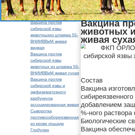
Вакцина пр
Вакцина против
сибирской язвы
животных 
животныхиз штамма 55-
живая суха
ВНИИВВиМ живая
жидкая
Вакцина против
сибирской язвы
животных из штамма 55-
ВНИИВВиМ живая сухая
Состав
Вакцина против
сибирской язвы и
Вакцина изготовл
эмфизематозного
сибиреязвенного
карбункула
добавлением защ
ассоциированная живая
Сыворотка
%-ного раствора 
противосибореязвенная
Биологические с
из крови лощади
Вакцина обеспеч
Глобулин