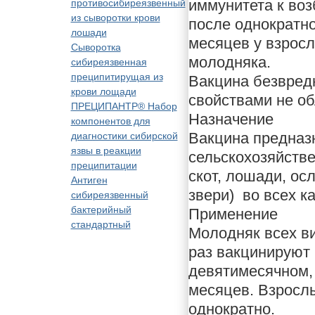
иммунитета к воз
противосибиреязвенный
из сыворотки крови
после однократн
лошади
месяцев у взрос
Сыворотка
молодняка.
сибиреязвенная
преципитирущая из
Вакцина безвред
крови лощади
свойствами не об
ПРЕЦИПАНТР® Набор
Назначение
компонентов для
Вакцина предназ
диагностики сибирской
язвы в реакции
сельскохозяйств
преципитации
скот, лошади, ос
Антиген
звери) во всех к
сибиреязвенный
бактерийный
Применение
стандартный
Молодняк всех ви
раз вакцинируют 
девятимесячном,
месяцев. Взросл
однократно.