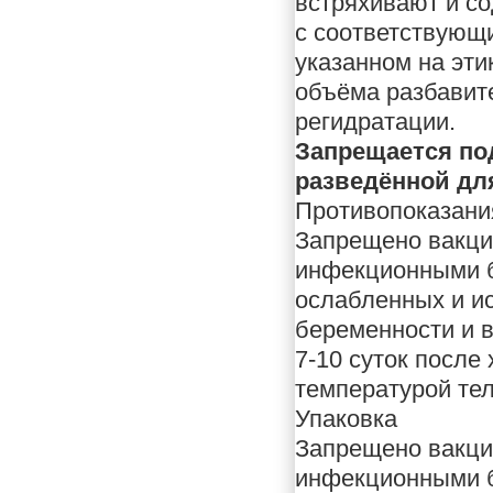
встряхивают и с
с соответствующи
указанном на эти
объёма разбавит
регидратации.
Запрещается по
разведённой дл
Противопоказани
Запрещено вакци
инфекционными б
ослабленных и и
беременности и в
7-10 суток после
температурой тел
Упаковка
Запрещено вакци
инфекционными б