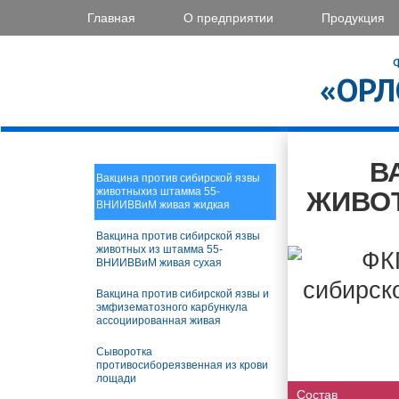
Главная
О предприятии
Продукция
«ОРЛ
В
Вакцина против сибирской язвы
животныхиз штамма 55-
ЖИВО
ВНИИВВиМ живая жидкая
Вакцина против сибирской язвы
животных из штамма 55-
ВНИИВВиМ живая сухая
Вакцина против сибирской язвы и
эмфизематозного карбункула
ассоциированная живая
Сыворотка
противосибореязвенная из крови
лощади
Состав