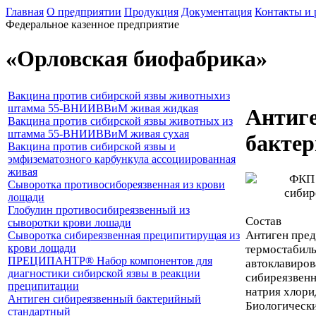
Главная
О предприятии
Продукция
Документация
Контакты и 
Федеральное казенное предприятие
«Орловская биофабрика»
Вакцина против сибирской язвы животныхиз
штамма 55-ВНИИВВиМ живая жидкая
Антиг
Вакцина против сибирской язвы животных из
штамма 55-ВНИИВВиМ живая сухая
бакте
Вакцина против сибирской язвы и
эмфизематозного карбункула ассоциированная
живая
Сыворотка противосибореязвенная из крови
лощади
Глобулин противосибиреязвенный из
Состав
сыворотки крови лошади
Антиген пред
Сыворотка сибиреязвенная преципитирущая из
крови лощади
термостабиль
ПРЕЦИПАНТР® Набор компонентов для
автоклавиров
диагностики сибирской язвы в реакции
сибиреязвенн
преципитации
натрия хлори
Антиген сибиреязвенный бактерийный
Биологически
стандартный