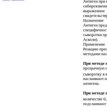
Антиген при 
сибиреязвен
выраженное с
свидетельств
Назначение
Антиген пред
специфичнос
сыворотки пр
Асколи).
Применение
Реакцию прец
методами нас
При методе
прозрачную 
сыворотку в к
наслаивают н
антигена.
При методе
количестве 0,
подслаивают 