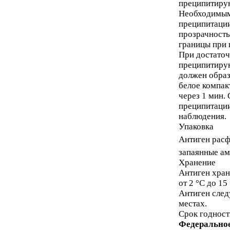
преципитиру
Необходимым
преципитации
прозрачность
границы при 
При достаточ
преципитиру
должен образ
белое компак
через 1 мин.
преципитации
наблюдения.
Упаковка
Антиген расф
запаянные ам
Хранение
Антиген хран
от 2 °С до 15 
Антиген след
местах.
Срок годност
Федеральное