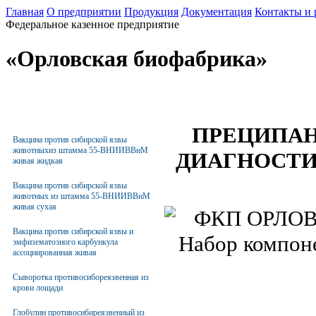
Главная
О предприятии
Продукция
Документация
Контакты и 
Федеральное казенное предприятие
«Орловская биофабрика»
ПРЕЦИПАН
Вакцина против сибирской язвы
животныхиз штамма 55-ВНИИВВиМ
ДИАГНОСТИ
живая жидкая
Вакцина против сибирской язвы
животных из штамма 55-ВНИИВВиМ
живая сухая
Вакцина против сибирской язвы и
эмфизематозного карбункула
ассоциированная живая
Сыворотка противосибореязвенная из
крови лощади
Глобулин противосибиреязвенный из