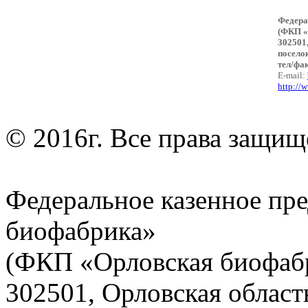
Федера
(ФКП «
302501
посело
тел/фак
E-mail:
http://
© 2016г. Все права защищ
Федеральное казенное пр
биофабрика»
(ФКП «Орловская биофаб
302501, Орловская област