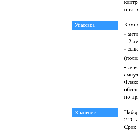
контр
инстр
Компо
Упаковка
- ант
– 2 а
- сыв
(поло
- сыв
ампу
Флако
обесп
по пр
Набор
Хранение
2 °С 
Срок 