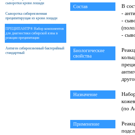
сыворотки крови лошади
В сос
Состав
- ант
Сыворотка сибиреязвенная
преципитирущая из крови лощади
- сыв
(поло
ПРЕЦИПАНТР® Набор компонентов
для диагностики сибирской язвы в
- сыв
реакции преципитации
Антиген сибиреязвенный бактерийный
Реакц
Биологические
стандартный
свойства
кольц
прец
антиг
друго
Набор
Назначение
кожев
(по А
Реакц
Применение
подсл