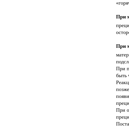
«горя
При 
преци
остор
При 
матер
подсл
При п
быть 
Реакц
позже
появи
преци
При о
преци
Поста